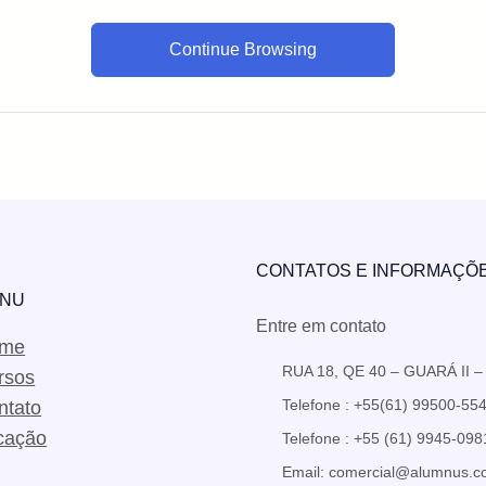
Continue Browsing
CONTATOS E INFORMAÇÕ
NU
Entre em contato
me
RUA 18, QE 40 – GUARÁ II – 
rsos
Telefone : +55(61) 99500-55
ntato
cação
Telefone : +55 (61) 9945-09
Email: comercial@alumnus.c