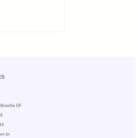
ES
Brasília DF
46
816
om.br