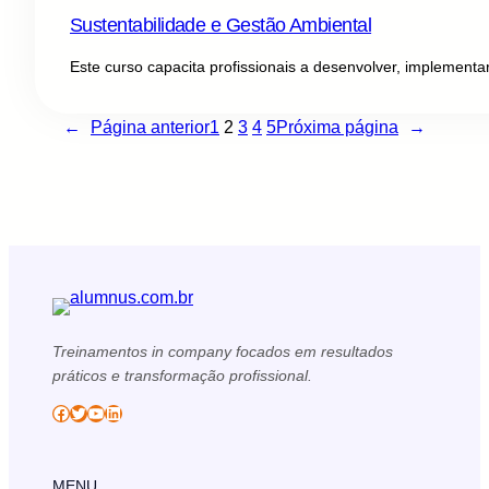
Sustentabilidade e Gestão Ambiental
Este curso capacita profissionais a desenvolver, implement
←
Página anterior
1
2
3
4
5
Próxima página
→
Treinamentos in company focados em resultados
práticos e transformação profissional.
Facebook
Twitter
YouTube
LinkedIn
MENU