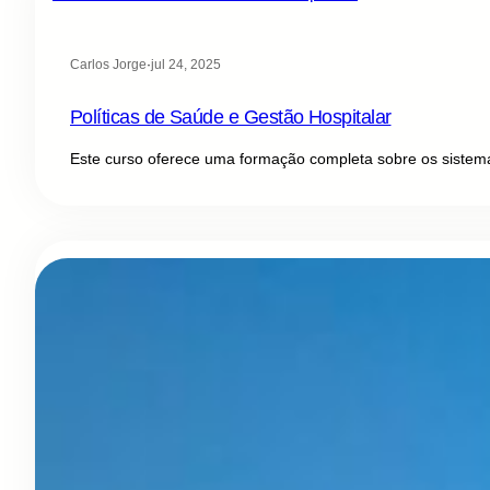
Carlos Jorge
·
jul 24, 2025
Políticas de Saúde e Gestão Hospitalar
Este curso oferece uma formação completa sobre os sistema