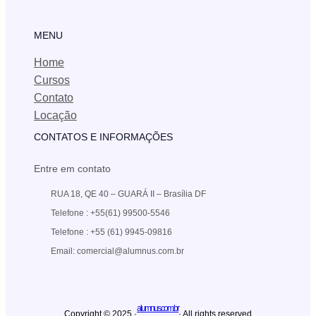
MENU
Home
Cursos
Contato
Locação
CONTATOS E INFORMAÇÕES
Entre em contato
RUA 18, QE 40 – GUARÁ II – Brasília DF
Telefone : +55(61) 99500-5546
Telefone : +55 (61) 9945-09816
Email: comercial@alumnus.com.br
alumnus.com.br
Copyright © 2025 ·
· All rights reserved